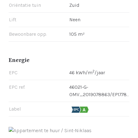
Oriëntatie tuin
Zuid
Lift
Neen
Bewoonbare opp.
105 m²
Energie
2
EPC
46 kWh/m
/jaar
EPC ref.
46021-G-
OMV_2019078863/EP17788/A001/D01/SD001
Label