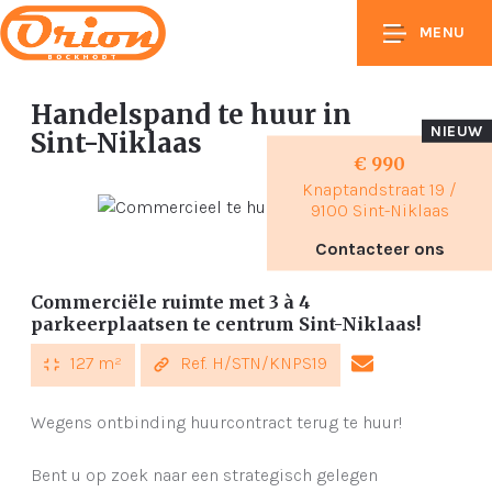
MENU
Handelspand te huur
in
NIEUW
Sint-Niklaas
€ 990
Knaptandstraat 19 /
9100 Sint-Niklaas
Contacteer ons
Commerciële ruimte met 3 à 4
parkeerplaatsen te centrum Sint-Niklaas!
127 m²
Ref. H/STN/KNPS19
Wegens ontbinding huurcontract terug te huur!
Bent u op zoek naar een strategisch gelegen