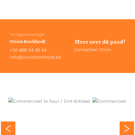
Vertegenwoordiger
Orion Bockhodt
Meer over dit pand?
Contacteer Orion
+32 468 54 36 54
info@orionbockhodt.be